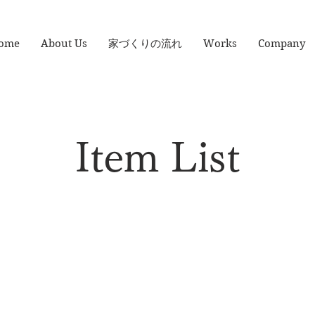
ome
About Us
家づくりの流れ
Works
Company
Item List